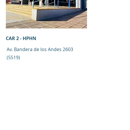
CAR 2 - HPHN
Av. Bandera de los Andes
2603
(5519)
MENDOZA
https://www.mendoza.gov.ar/salud/contactos
/notti/
Oncologia - Dra Gisela Drago
Hematologia - Dr Guillermo
Arbesu
Otorrino - Dr Mario