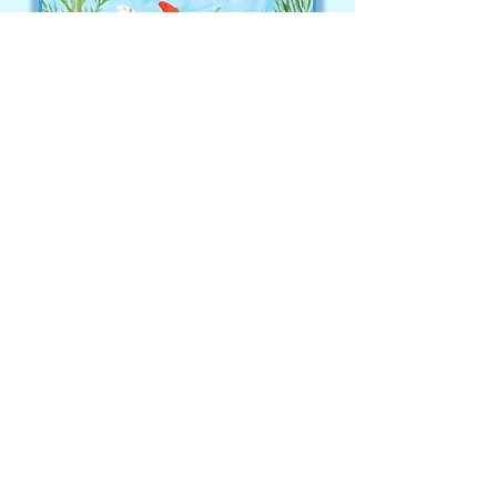
Javi
Pronóstico
La Histiocitosis de células de Langerhans no es
una enfermedad incurable. La mayoría de los
pacientes se curan y hay buenas
probabilidades de que la cantidad de pacientes
curados vaya en aumento. Los pacientes
menores de 2 años suelen tener una
enfermedad mas generalizada con
compromiso de órganos como el hígado, el
bazo y la sangre, lo que implica un pronostico
mas desfavorable. Los protocolos de
tratamiento actuales se están realizando con el
objeto de mejorar el pronóstico de estos casos
mas severos.