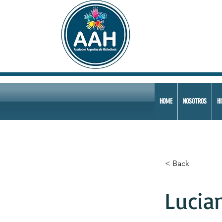
HOME
NOSOTROS
HI
< Back
Lucia