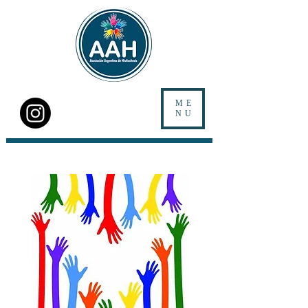
ME
NU