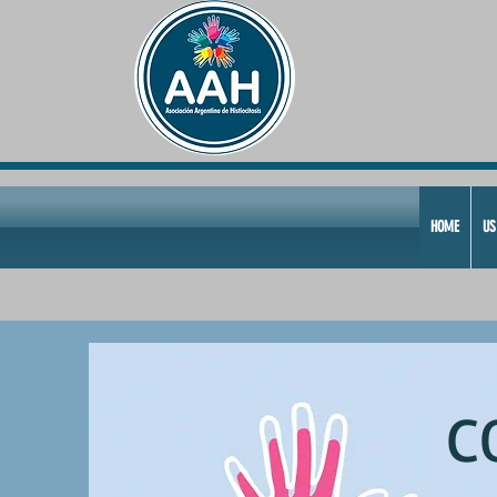
HOME
US
C