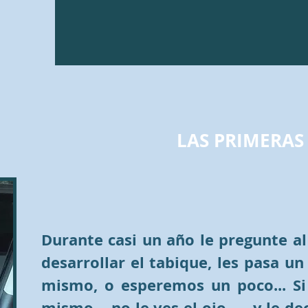
LAS PRIMERAS
Durante casi un año le pregunte al 
desarrollar el tabique, les pasa u
mismo, o esperemos un poco... S
mismo… no le ves el ojo …, y le dec