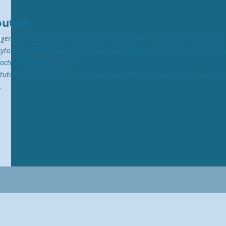
ut us
gentine Histiocytosis Association arises from the need for a group of
cytosis and adults who also suffer from this disease to unite to stay in
octors and new patients.
ituted as an Association in December 2000, we saw our dreams com
.