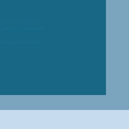
 parents of children with
formed and to collaborate
e true and our mission