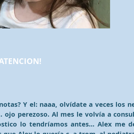
 ATENCION!
notas? Y el: naaa, olvídate a veces los n
 ojo perezoso. Al mes le volvía a consul
stico lo tendríamos antes… Alex me de
 que Alex lo quería c. a trom. al pediatr