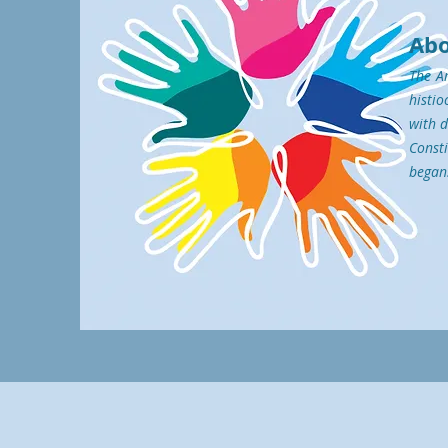
Abo
The Ar
histio
with d
Const
began