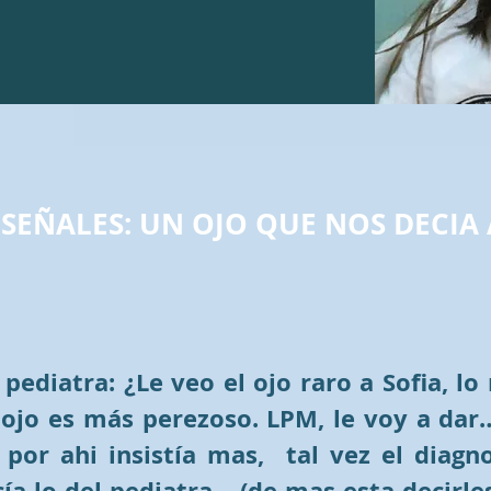
 SEÑALES: UN OJO QUE NOS DECIA
pediatra: ¿Le veo el ojo raro a Sofia, lo 
n ojo es más perezoso. LPM, le voy a dar…
i por ahi
insistía
mas, tal vez el diagno
ía lo del pediatra… (de mas esta decirles